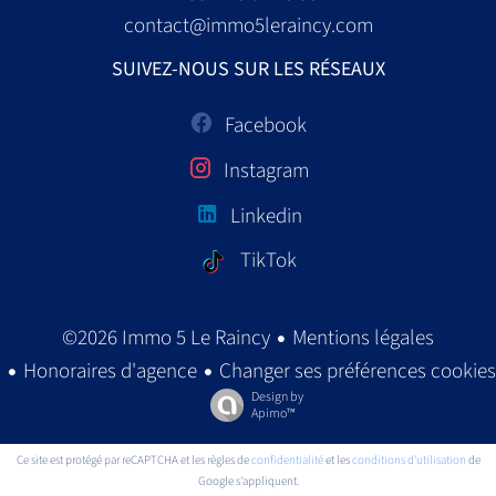
contact@immo5leraincy.com
SUIVEZ-NOUS SUR LES RÉSEAUX
Facebook
Instagram
Linkedin
TikTok
Mentions légales
©2026 Immo 5 Le Raincy
Honoraires d'agence
Changer ses préférences cookies
Design by
Apimo™
Ce site est protégé par reCAPTCHA et les règles de
confidentialité
et les
conditions d'utilisation
de
Google s'appliquent.