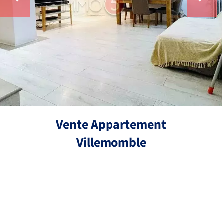
Vente Appartement
Villemomble
Réf.
3 pièces
2 chambres
53.55 m²
208 000 €