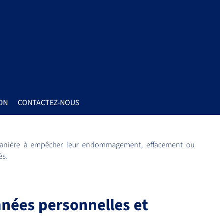
ON
CONTACTEZ-NOUS
manière à empêcher leur endommagement, effacement ou
és.
nées personnelles et