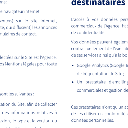
destinataires
ons :
re navigateur internet.
L'accès à vos données pers
ente(s) sur le site internet,
commerciaux de l'Agence, habi
te, qui diffuse(nt) les annonces
de confidentialité.
rmulaires de contact.
Vos données peuvent égalemen
contractuellement de l'exécut
de ses services ainsi qu'à la b
ctées sur le Site est l'Agence.
os Mentions légales pour toute
Google Analytics (Google I
de fréquentation du Site ;
Un prestataire d'emaili
commerciales et gestion d
ont les suivantes :
sation du Site, afin de collecter
Ces prestataires n'ont qu'un a
, des informations relatives à
de les utiliser en conformité
données personnelles.
exion, le type et la version du