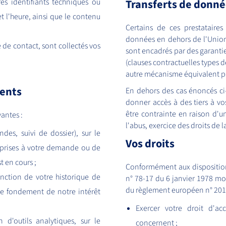
res identifiants techniques ou
Transferts de donn
t l'heure, ainsi que le contenu
Certains de ces prestataire
données en dehors de l'Union
 de contact, sont collectés vos
sont encadrés par des garant
(clauses contractuelles types
autre mécanisme équivalent pr
ments
En dehors des cas énoncés ci-
donner accès à des tiers à v
être contrainte en raison d'un
vantes :
l'abus, exercice des droits de l
es, suivi de dossier), sur le
Vos droits
 prises à votre demande ou de
t en cours ;
Conformément aux dispositions 
onction de votre historique de
n° 78-17 du 6 janvier 1978 modi
du règlement européen n° 2016/
 le fondement de notre intérêt
Exercer votre droit d'a
d'outils analytiques, sur le
concernent ;