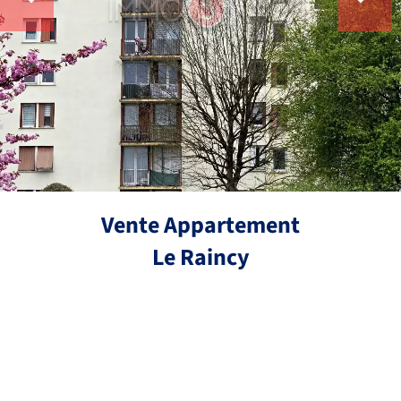
Vente Appartement
Le Raincy
Réf.
3 pièces
2 chambres
63.4 m²
200 000 €