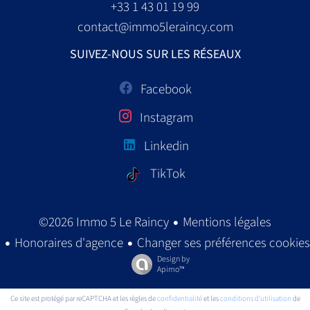
+33 1 43 01 19 99
contact@immo5leraincy.com
SUIVEZ-NOUS SUR LES RÉSEAUX
Facebook
Instagram
Linkedin
TikTok
Mentions légales
©2026 Immo 5 Le Raincy
Honoraires d'agence
Changer ses préférences cookies
Design by
Apimo™
Ce site est protégé par reCAPTCHA et les règles de
confidentialité
et les
conditions d'utilisation
de