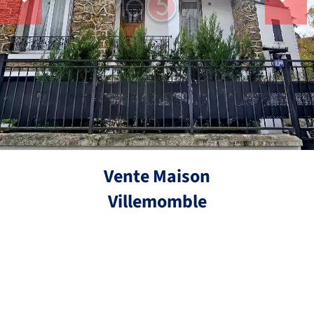
Vente Maison
Villemomble
Réf.
5 pièces
3 chambres
93 m²
430 000 €