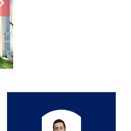
4 pièces
2 chambres
69 m²
345 000 €