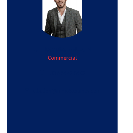
Christophe BELLON
Commercial
+33 6 64 42 84 02
c.bellon@immo5leraincy.com