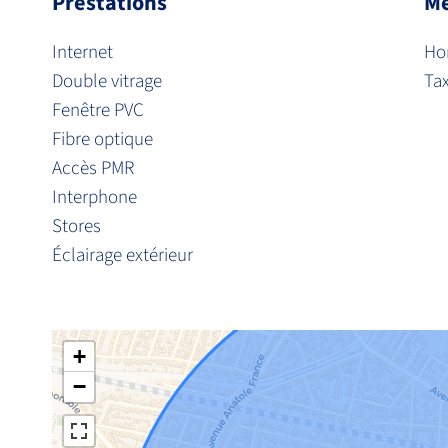
Prestations
Me
Internet
Hon
Double vitrage
Ta
Fenêtre PVC
Fibre optique
Accès PMR
Interphone
Stores
Éclairage extérieur
+
−