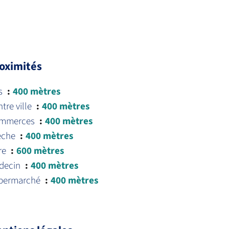
oximités
s
400 mètres
tre ville
400 mètres
mmerces
400 mètres
èche
400 mètres
re
600 mètres
decin
400 mètres
permarché
400 mètres