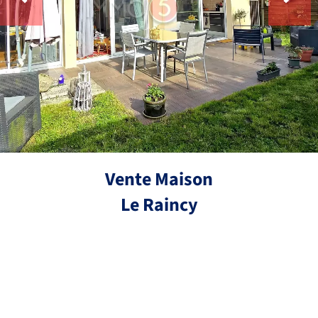
Vente Maison
Le Raincy
Réf.
5 pièces
3 chambres
100 m²
399 000 €