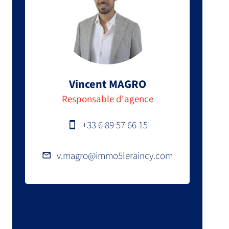
Vincent MAGRO
Responsable d'agence
+33 6 89 57 66 15
v.magro@immo5leraincy.com