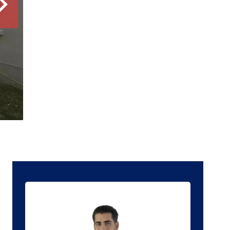
6 pièces
3 chambres
125 m²
539 000 €