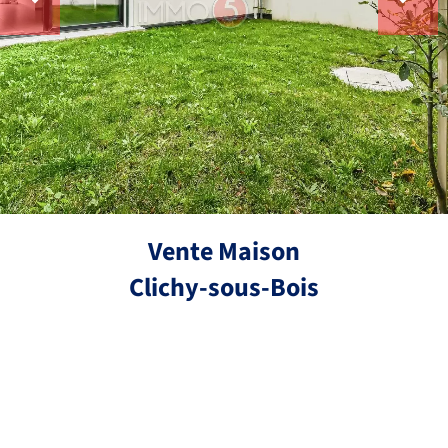
Vente Maison
Clichy-sous-Bois
Réf.
6 pièces
5 chambres
150 m²
445 000 €