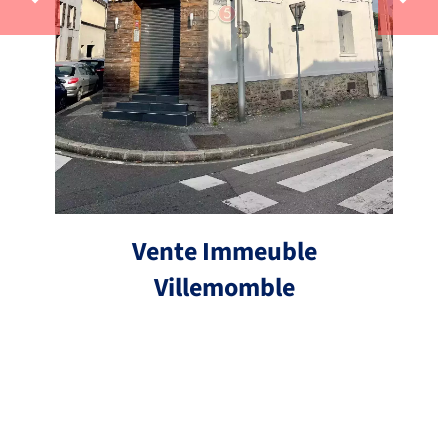
Vente Immeuble
Villemomble
Réf.
13 pièces
200 m²
790 000 €