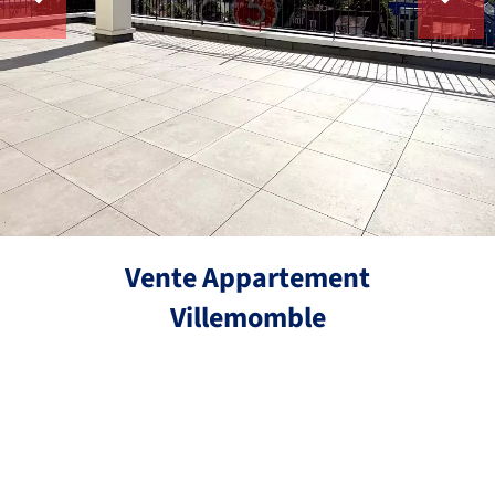
Vente Appartement
Villemomble
Réf.
5 pièces
3 chambres
93.35 m²
439 000 €