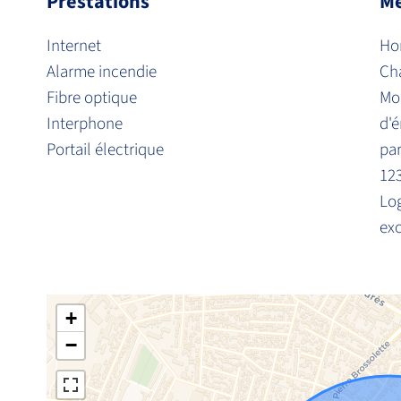
Prestations
Me
Internet
Hon
Alarme incendie
Ch
Fibre optique
Mo
Interphone
d'é
Portail électrique
par
12
Lo
exc
+
−