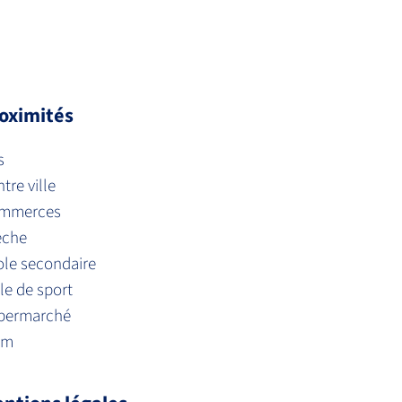
oximités
s
tre ville
mmerces
èche
ole secondaire
le de sport
permarché
am