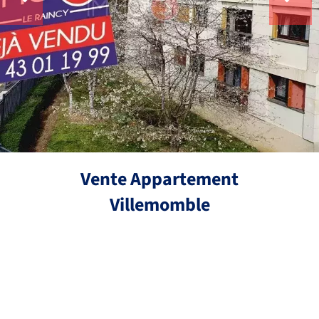
Vente Appartement
Villemomble
Réf.
4 pièces
2 chambres
66.12 m²
239 000 €