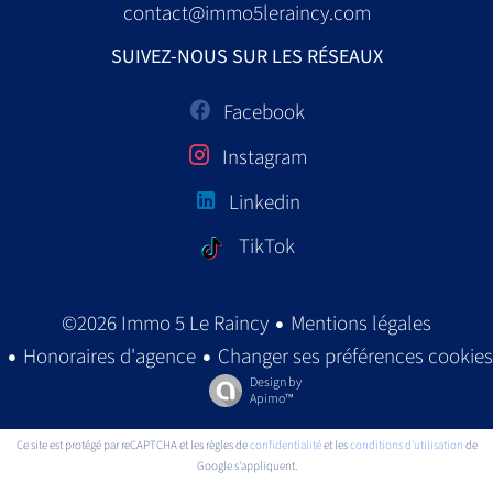
contact@immo5leraincy.com
SUIVEZ-NOUS SUR LES RÉSEAUX
Facebook
Instagram
Linkedin
TikTok
Mentions légales
©2026 Immo 5 Le Raincy
Honoraires d'agence
Changer ses préférences cookies
Design by
Apimo™
Ce site est protégé par reCAPTCHA et les règles de
confidentialité
et les
conditions d'utilisation
de
Google s'appliquent.