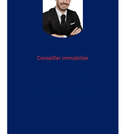
Lucas RAYNAUD
Conseiller immobilier
+33 6 50 97 93 85
l.raynaud@immo5leraincy.com