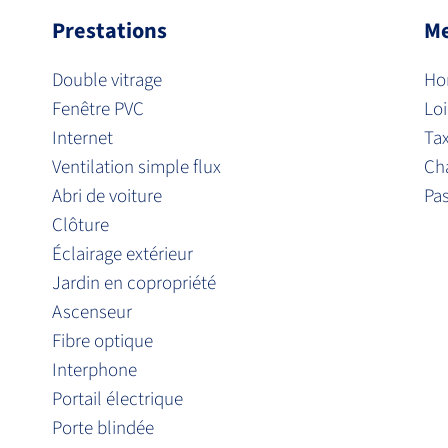
Prestations
Me
Double vitrage
Hon
Fenêtre PVC
Loi
Internet
Ta
Ventilation simple flux
Ch
Abri de voiture
Pa
Clôture
Éclairage extérieur
Jardin en copropriété
Ascenseur
Fibre optique
Interphone
Portail électrique
Porte blindée