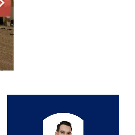
4 pièces
2 chambres
82.12 m²
349 000 €