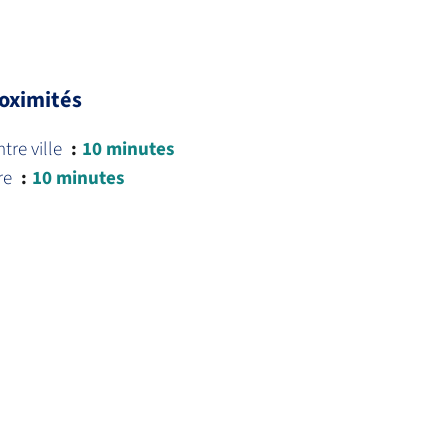
oximités
tre ville
10 minutes
re
10 minutes