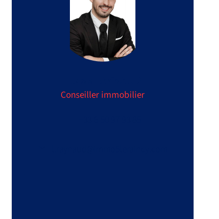
Lucas RAYNAUD
Conseiller immobilier
+33 6 50 97 93 85
l.raynaud@immo5leraincy.com