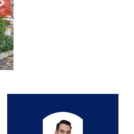
4 pièces
3 chambres
90.83 m²
449 000 €