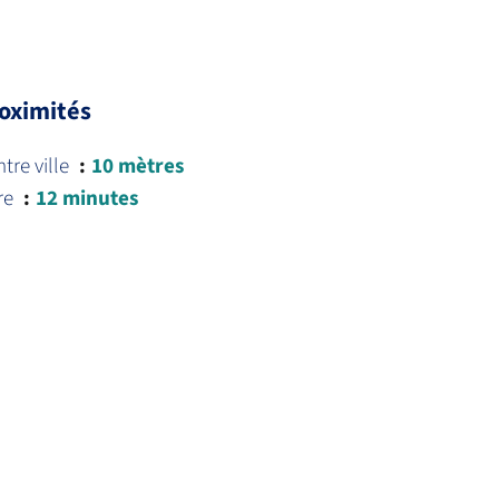
oximités
tre ville
10 mètres
re
12 minutes