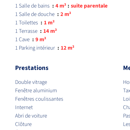
1 Salle de bains
4 m²
suite parentale
1 Salle de douche
2 m²
1 Toilettes
1 m²
1 Terrasse
14 m²
1 Cave
9 m²
1 Parking intérieur
12 m²
Prestations
Me
Double vitrage
Hon
Fenêtre aluminium
Ta
Fenêtres coulissantes
Loi
Internet
Ch
Abri de voiture
Pa
Clôture
Les